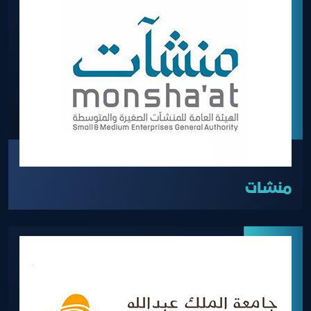
منشات