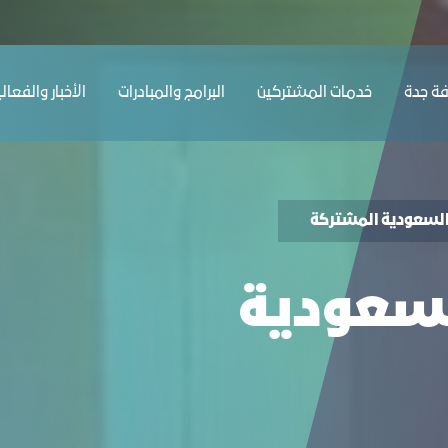
رفة جدة
ﺔ ﺟﺪة
ﺧﺪﻣﺎت المشتركين
البرامج والمبادرات
الأخبار والفعال
السعودية المشتركة
لسعودية