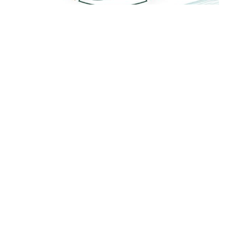
للدور الأرضي
مبلغ 1000 ريال/م2
احجـز الآن