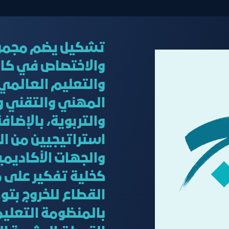
تشكيل يضم مجموعة
والاختصاص في كاف
والتعليم العالمي 
المهني والتقني و
والتربوية، بالإضاف
استراتيجيين من ا
والجهات الأكاديمي
كخلية تفكير على 
القطاع للخروج بتوص
بالمنظومة التعلي