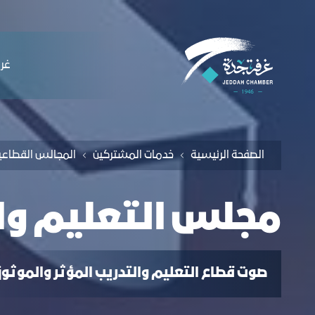
لملاحة
جلس التعليم والتدريب - غرفة جدة
التخطي للمحتوى
ﻏﺮﻓ
الصفحة الرئيسية
ﺧﺪﻣﺎت المشتركين
اﻟﻤﺠﺎﻟﺲ اﻟﻘﻄﺎﻋﯿ
مجلس التعليم وا
صوت قطاع التعليم والتدريب المؤثر والموثو