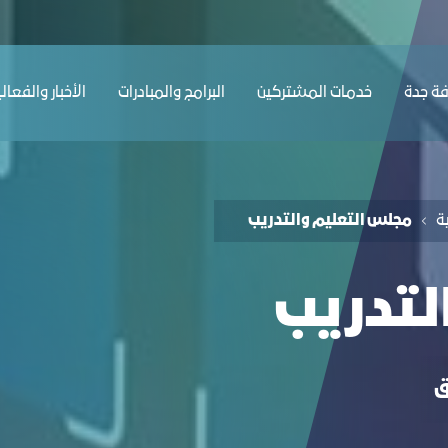
ﺔ ﺟﺪة
ﺧﺪﻣﺎت المشتركين
البرامج والمبادرات
الأخبار والفعال
ﺔ
مجلس التعليم والتدريب
لتدريب
ق