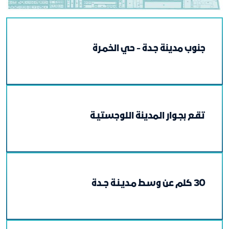
جنوب مدينة جـدة - حي الخمـرة
تقـع بجـوار المدينة اللوجستيـة
30 كلم عن وسـط مـديـنـة جــدة