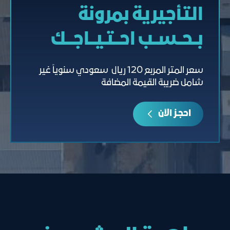
التأجيرية بمرونة
بــحــســب احــتـيــاجـــك
سعر المتر المربع 120 ريال سعودي سنوياً غير
شامل ضريبة القيمة المضافة
احجـز الآن