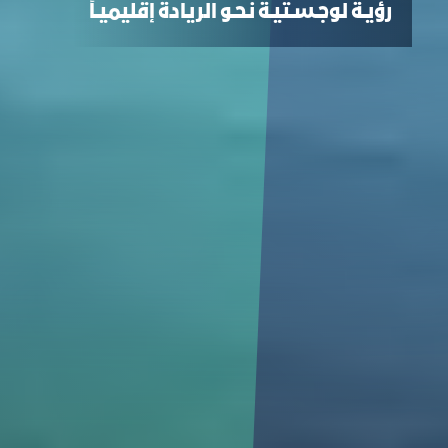
رؤيـة لوجـسـتيـة نـحـو الريادة إقليميـاً