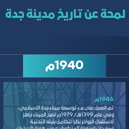
لمحة عن ﺗﺎرﻳﺦ ﻣﺪﻳﻨﺔ ﺟﺪة
1940م
1946م
تم العمل على بدء توسعة ميناء جدة الإسلامي،
وفي عام 1399هـ/ 1979م أصبح الميناء جاهز
لاستقبال البواخر نظراً لتكامـل بنيته التحتيـة
ومعـدات المناولة المتطورة بـه وسـهولة الإجراءات