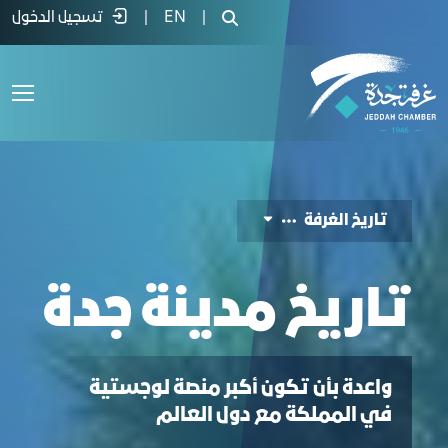
اريخ جدة - غرفة جدة
|
EN
|
تسجيل الدخول
ﺗﺎرﻳﺦ اﻟﻐﺮﻓﺔ
ﺗﺎرﻳﺦ ﻣﺪﻳﻨﺔ ﺟﺪة
واعدة بأن تكون أكبر منصة لوجستية
في المملكة مع دول العالم