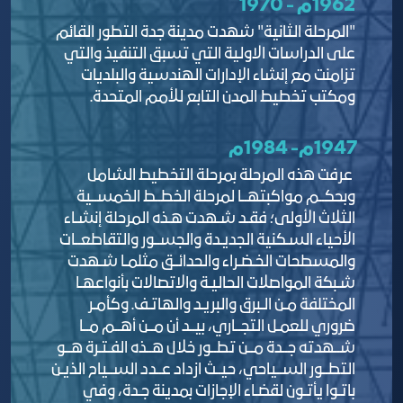
1962م - 1970
"المرحلة الثانية" شهدت مدينة جدة التطور القائم
على الدراسات الاولية التي تسبق التنفيذ والتي
تزامنت مع إنشاء الإدارات الهندسية والبلديات
ومكتب تخطيط المدن التابع للأمم المتحدة.
1947م- 1984م
عرفت هذه المرحلة بمرحلة التخطيط الشامل
وبحكــم مواكبتهــا لمرحلة الخطــط الخمســية
الثلاث الأولى؛ فقـد شـهدت هـذه المرحلة إنشـاء
الأحياء السـكنية الجديـدة والجســور والتقاطعــات
والمسطحات الخـضـراء والحدائــق مثلمـا شـهدت
شـبكة المواصلات الحاليـة والاتصالات بأنواعهـا
المختلفة مـن الـبرق والبريـد والهاتـف. وكأمـر
ضروري للعمـل التجــاري، بيــد أن مــن أهــم مــا
شــهدته جــدة مــن تطــور خلال هــذه الفـتـرة هــو
التطــور الســياحي، حيــث ازداد عــدد الســياح الذيـن
باتـوا يأتـون لقضـاء الإجازات بمدينة جـدة، وفي