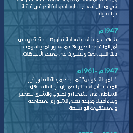
في مجــال فســح الحاويــات والبضائــع في فــترة
قياســية.
1947م
شـهدت مدينـة جـدة بدايـة تطورهـا الحقيقـي حين
أمر الملك عبد العزيز بهــدم ســور المدينة، ومنــذ
ذلك الحيـن نمت وتطــورت في جميــع الاتجاهات.
1947م - 1961م
" المرحلة الأولى" تم البدء بمرحلة التطور غير
المخطط أي اندفــاع العمــران تجــاه الســهل
الساحلي في الشـمـال والجنـوب والشـرق لتعميـر
وبنـاء أحيـاء جديـدة تضـم الشـوارع المتعامدة
والمستقيمة الواســعة