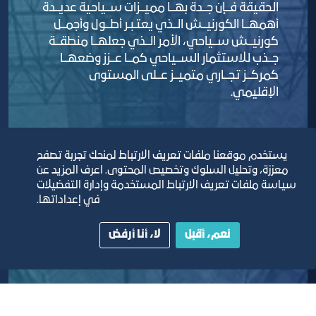
الحقيقة فــإن جــدة بهــا مميــزات ســياحية عديــدة
أهمهــا الكورنيــش الــذي يعتـبـر أطــول وأجمــل
كورنيــش ســياحي، الأمر الــذي جعلهــا منطقــة
جــذب للاستثمار الســياحي كمــا عــزز وضعهــا
كمركــز تجــاري متميــز عــلى المستوى
الإقليمي.
يستخدم موقعنا ملفات تعريف الارتباط لمنحك تجربة تصفح
معززة، وتحليل السلوك وتخصيص المحتوى. اعرف المزيد عن
سياسة ملفات تعريف الارتباط المستخدمة وإدارة التفضيلات
في إعداداتها.
نعم، أقبل
لا، أنا أرفض