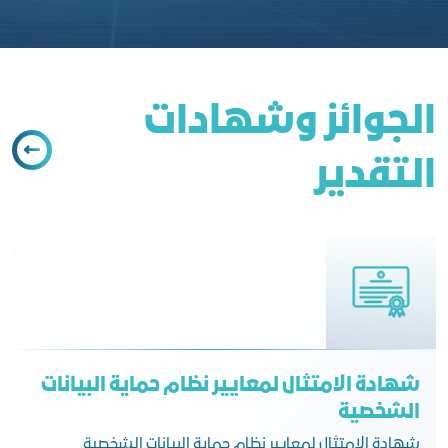
اﻟﺠﻮاﺋﺰ وﺷﻬﺎدات
اﻟﺘﻘﺪﻳﺮ
شهادة الامتثال لمعايير نظام حماية البيانات
الشخصية
شهادة الامتثال لمعايير نظام حماية البيانات الشخصية