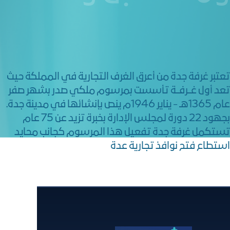
تعتبر غرفة جدة من أعرق الغرف التجارية في المملكة حيث
تعد أول غــرفــة تأسست بمرسوم ملكي صدر بشهر صفر
عام 1365هـ - يناير 1946م ينص بإنشائها في مدينة جدة.
بجهود 22 دورة لمجلس الإدارة بخبرة تزيد عن 75 عام
تستكمل غرفة جدة تفعيل هذا المرسوم كجانب محايد
استطاع فتح نوافذ تجارية عدة