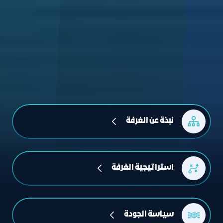
ﻧﺒﺬة ﻋﻦ اﻟﻐﺮﻓﺔ
اﺳﺘﺮاﺗﻴﺠﻴﺔ اﻟﻐﺮﻓﺔ
سياسة الجودة