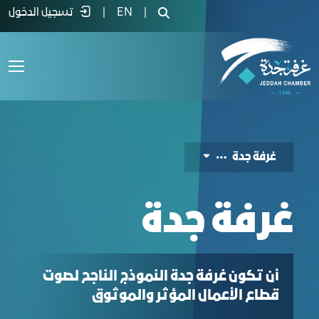
بذة عن الغرفة وفروعها - غرفة جدة
|
EN
|
تسجيل الدخول
ﻏﺮﻓﺔ ﺟﺪة
ﻏﺮﻓﺔ ﺟﺪة
أن تكون غرفة جدة النموذج الناجح لصوت
قطاع الأعمال المؤثر والموثوق