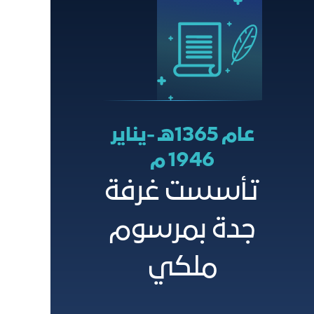
عام 1365هـ -يناير
1946 م
تأسست غرفة
جدة بمرسوم
ملكي