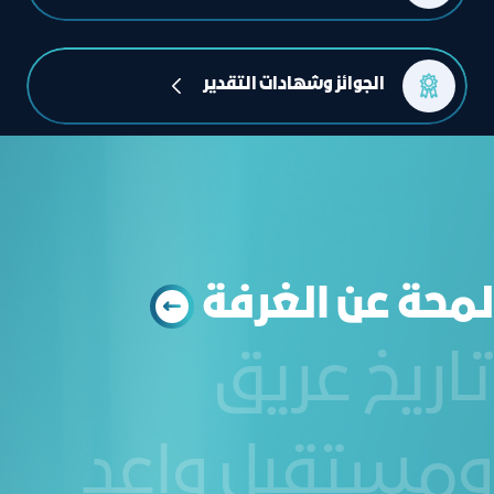
اﻟﺠﻮاﺋﺰ وﺷﻬﺎدات اﻟﺘﻘﺪﻳﺮ
ﻟﻤﺤﺔ ﻋﻦ اﻟﻐﺮﻓﺔ
تاريخ عريق
ومستقبل واعد