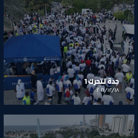
جدة تتحرك 1
١٨‏/١٢‏/٢٠٢١