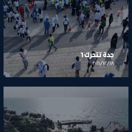
جدة تتحرك 1
١٨‏/١٢‏/٢٠٢١