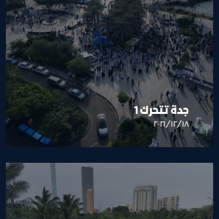
جدة تتحرك 1
١٨‏/١٢‏/٢٠٢١