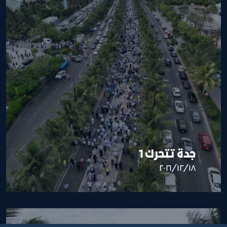
جدة تتحرك 1
١٨‏/١٢‏/٢٠٢١