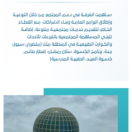
ســاهمت الغرفــة في دعــم المجتمع مــن خلال التوعيــة
وإطلاق البرامج العامــة وبنــاء الشراكات مــع القطــاع
الخــاص لتقديــم خدمــات مجتمعيــة متنوعة، إضافــة
لتبنــي المساهمة المجتمعية بالتبرعات للأحداث
والكــوارث الطبيعيــة في المنطقة مثـل (متضرري سـيول
جـدة، برنامـج الكسـوة، سلال رمضــان، إفطار صائــم،
كســوة العيــد، الحقيبــة المدرسية(