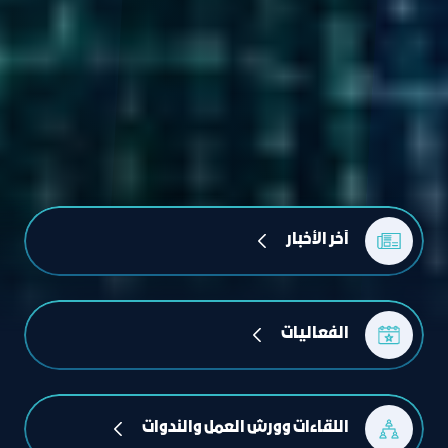
آﺧﺮ اﻟﺄﺧﺒﺎر
الفعاليات
اللقاءات وورش العمل والندوات