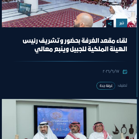
خبر
لقاء مقعد الغرفة بحضور وتشريف رئيس
الهيئة الملكية للجبيل وينبع معالي
المهندس خالد بن محمد السالم
١٧‏/٦‏/٢٠٢٦
تصنيف:
غرفة جدة