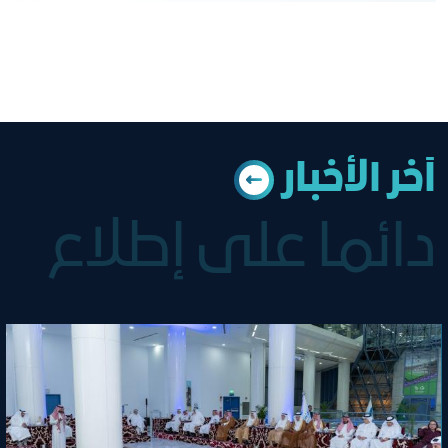
آﺧﺮ اﻟﺄﺧﺒﺎر
دائما على إطلاع