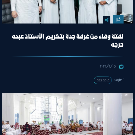
خبر
لفتة وفاء من غرفة جدة بتكريم الأستاذ عبده
حرجه
١٥‏/٦‏/٢٠٢٦
تصنيف:
غرفة جدة