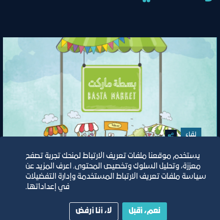
لقاء
يستخدم موقعنا ملفات تعريف الارتباط لمنحك تجربة تصفح
المحافظة على الاستدامة للمشاريع
معززة، وتحليل السلوك وتخصيص المحتوى. اعرف المزيد عن
الناشئة
سياسة ملفات تعريف الارتباط المستخدمة وإدارة التفضيلات
في إعداداتها.
نعم، أقبل
لا، أنا أرفض
١٥‏/٢‏/٢٠٢٣