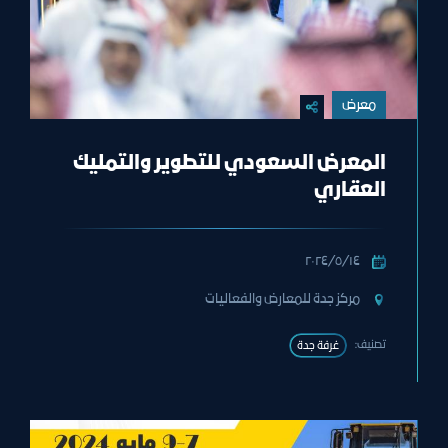
معرض
المعرض السعودي للتطوير والتمليك
العقاري
١٤‏/٥‏/٢٠٢٤
مركز جدة للمعارض والفعاليات
تصنيف:
غرفة جدة