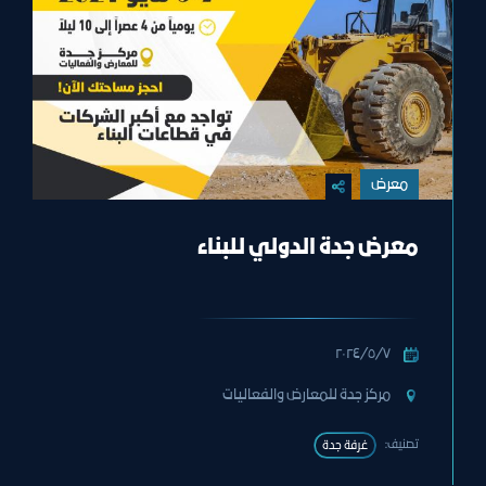
معرض
معرض جدة الدولي للبناء
٧‏/٥‏/٢٠٢٤
مركز جدة للمعارض والفعاليات
تصنيف:
غرفة جدة