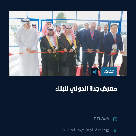
معرض
معرض جدة الدولي للبناء
٧‏/٥‏/٢٠٢٤
مركز جدة للمعارض والفعاليات