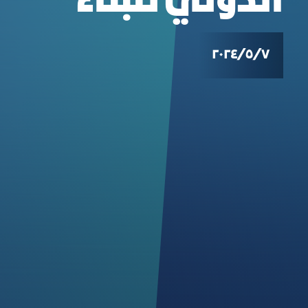
الدولي للبناء
٧‏/٥‏/٢٠٢٤