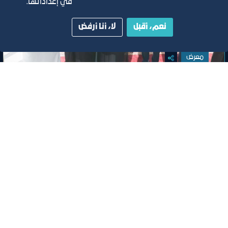
في إعداداتها.
نعم، أقبل
لا، أنا أرفض
معرض
معرض جدة الدولي للبناء
٧‏/٥‏/٢٠٢٤
مركز جدة للمعارض والفعاليات
تصنيف:
غرفة جدة