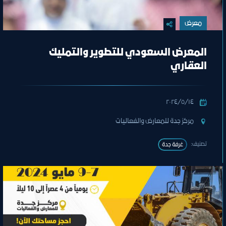
معرض
المعرض السعودي للتطوير والتمليك
العقاري
١٤‏/٥‏/٢٠٢٤
مركز جدة للمعارض والفعاليات
تصنيف:
غرفة جدة