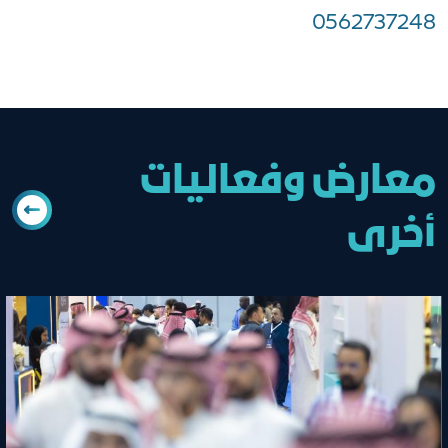
0562737248
معارض وفعاليات
أخرى