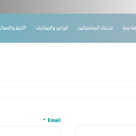
ﺔ ﺟﺪة
ﺧﺪﻣﺎت المشتركين
البرامج والمبادرات
الأخبار والفعال
Email