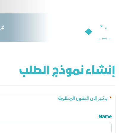
لملاحة
Order Form Pag - غرفة جدة
التخطي للمحتوى
ﻏﺮﻓ
إنشاء نموذج الطلب

يشير إلى الحقول المطلوبة
Name