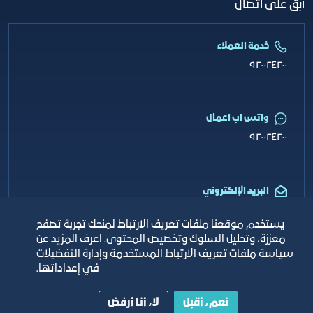
أبق على اتصال
خدمة العملاء
٩٢٠٠٢٤٢٠٠
واتس اب اعمال
٩٢٠٠٢٤٢٠٠
البريد الإلكتروني
info@jcci.org.sa
يستخدم موقعنا ملفات تعريف الارتباط لمنحك تجربة تصفح
معززة، وتحليل السلوك وتخصيص المحتوى. اعرف المزيد عن
سياسة ملفات تعريف الارتباط المستخدمة وإدارة التفضيلات
في إعداداتها.
حقوق النشر © 2026 غرفة جدة
نعم، أقبل
لا، أنا أرفض