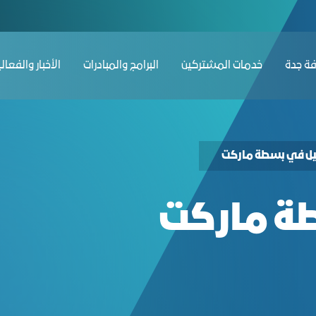
ﺔ ﺟﺪة
ﺧﺪﻣﺎت المشتركين
البرامج والمبادرات
الأخبار والفعال
ل في بسطة ماركت
ة ماركت