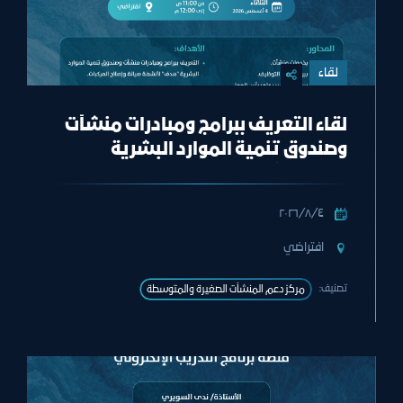
لقاء
لقاء التعريف ببرامج ومبادرات منشآت
وصندوق تنمية الموارد البشرية
“هدف" لأنشطة صيانة وإصلاح
المركبات"
٤‏/٨‏/٢٠٢٦
افتراضي
تصنيف:
مركز دعم المنشآت الصغيرة والمتوسطة