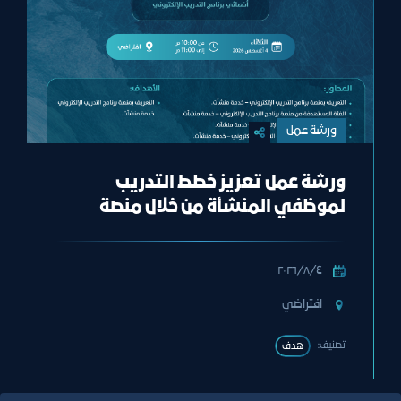
ورشة عمل
ورشة عمل تعزيز خطط التدريب
لموظفي المنشأة من خلال منصة
برنامج التدريب الإلكتروني
٤‏/٨‏/٢٠٢٦
افتراضي
تصنيف:
هدف