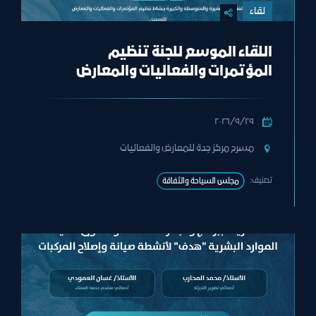
لقاء
اللقاء الموسع للجنة تنظيم
المؤتمرات والفعاليات والمعارض
٢٩‏/٩‏/٢٠٢٦
مسرح مركز جدة للمعارض والفعاليات
تصنيف:
ﻣﺠﻠﺲ اﻟﺴﯿﺎﺣﺔ واﻟﺜﻔﺎﻗﺔ