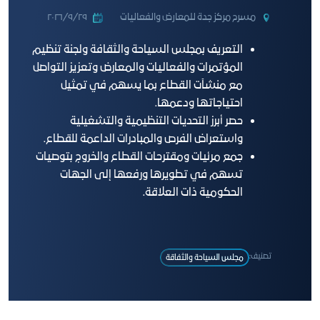
مسرح مركز جدة للمعارض والفعاليات
٢٩‏/٩‏/٢٠٢٦
التعريف بمجلس السياحة والثقافة ولجنة تنظيم
المؤتمرات والفعاليات والمعارض وتعزيز التواصل
مع منشآت القطاع بما يسهم في تمثيل
احتياجاتها ودعمها.
حصر أبرز التحديات التنظيمية والتشغيلية
واستعراض الفرص والمبادرات الداعمة للقطاع.
جمع مرئيات ومقترحات القطاع والخروج بتوصيات
تسهم في تطويرها ورفعها إلى الجهات
الحكومية ذات العلاقة.
تصنيف:
ﻣﺠﻠﺲ اﻟﺴﯿﺎﺣﺔ واﻟﺜﻔﺎﻗﺔ