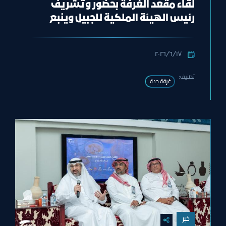
لقاء مقعد الغرفة بحضور وتشريف
رئيس الهيئة الملكية للجبيل وينبع
معالي المهندس خالد بن محمد
السالم
١٧‏/٦‏/٢٠٢٦
تصنيف:
غرفة جدة
خبر