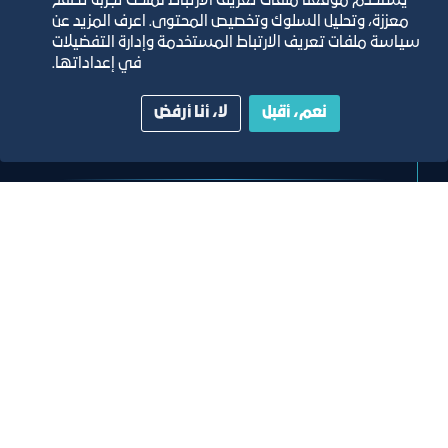
يستخدم موقعنا ملفات تعريف الارتباط لمنحك تجربة تصفح
معززة، وتحليل السلوك وتخصيص المحتوى. اعرف المزيد عن
سياسة ملفات تعريف الارتباط المستخدمة وإدارة التفضيلات
خبر
في إعداداتها.
مقعد الغرفة مع رئيس الهيئة العامة
نعم، أقبل
لا، أنا أرفض
للنقل معالي المهندس فواز بن زنعاف
السهلي
٢٣‏/٤‏/٢٠٢٦
تصنيف:
غرفة جدة