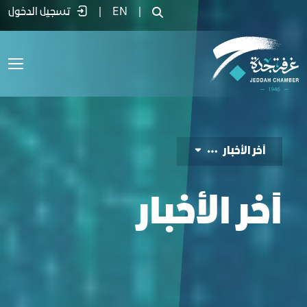
لأخبار - غرفة جدة
|
EN
|
تسجيل الدخول
آﺧﺮ اﻟﺄﺧﺒﺎر
آﺧﺮ اﻟﺄﺧﺒﺎر