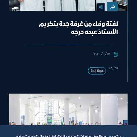
خبر
لفتة وفاء من غرفة جدة بتكريم
الأستاذ عبده حرجه
١٥‏/٦‏/٢٠٢٦
تصنيف:
غرفة جدة