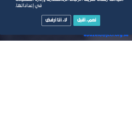
للمجلس:
في إعداداتها.
LC@JCCI.ORG.SA
نعم، أقبل
لا، أنا أرفض
أمين مجلس اللوجستيات أ. محمد جميل أبوزيد البريد الإلكتروني :
abuzeid@jcci.org.sa
فعاليات مجلس
اللوجستيات