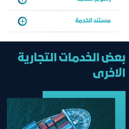
تعبئة البيانات
الخدمة الشاملة
إرسال الطلب
فهد القوبع
مستند الخدمة
FahadA@jcci.org.sa
100 ريال لبد المنشأ
35 ريال إضافة بلد آخر
شهادة إعادة التصدير
بعض الخدمات التجارية
الاخرى