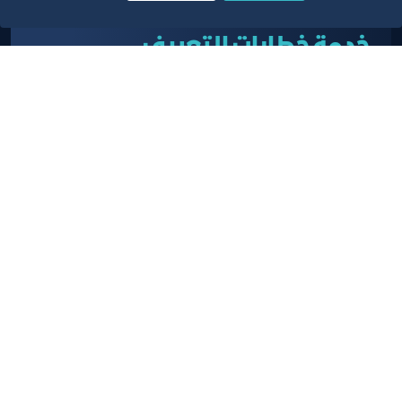
خدمة خطابات التعريف
إصدار شهادة تعريف بالمنشأة وملاكها لتقديمها
للجهات الطالبة التي يرغب صاحب المنشأة التعاون معها
لإثبات علاقته التجارية وتقدم باللغتين العربية والإنجليزية
تعرف على المزيد