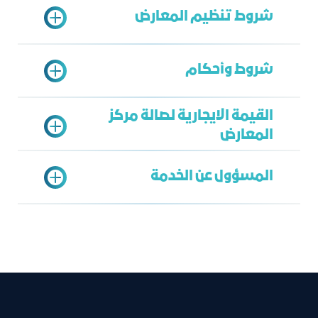
شروط تنظيم المعارض
تعبئة نموذج الطلب
شروط وأحكام
تقديم الملف التعريفي للمنشأة
أن يخدم المعرض أو الفعالية الأهمية
القيمة الايجارية لصالة مركز
الاستراتيجية للمملكة العربية السعودية
المعارض
لتأكيد الحجز يرجي سداد 10% دفعة
ولمدينة جدة ومدى الاستفادة من هذه
مقدمة من القيمة الايجارية خلال أسبوع
المناسبة
المسؤول عن الخدمة
من تاريخ الحجز وفي حال عدم السداد يعتبر
أن يتميز المعرض أو المناسبة ونوعيتها
استعراض قائمة الاسعار
الحجز لاغي.
بالقدرة على اجتذاب عارضين دوليين وزائرين
المبلغ المسدد غير مسترد ولا يمكن
من خارج مدينة جدة وكذلك من منطقة
تحويلة لمعرض أخر.
الشرق الأوسط
مركز المعارض والفعاليات
لا يمكن استخدام الصالة الابعد سداد
عند تعارض تواريخ تنفيذ المناسبات
عمر باحكم
كامل المبلغ.
المقدمة للمركز، سيتم اختيار المناسبة
bahakam@jcci.org.sa
عدم الممانعة من استفسار غرفة جدة عن
ذات القدرة على اجتذاب نسبة أكبر من