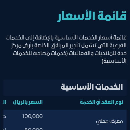
الوضع الائتماني.
العارضين الدوليين
إحضار شهادة إنهاء ومطابقة أعمال من
يحق للغرفة وإدارة المركز عدم منح
قائمة الأسعار
مكتب استشاري معتمد لدى إدارة الدفاع
الموافقة للشركات التي لها تعثر في
المدني ،ويتحمل المنظم المسئولية أمام
الحجوزات ( تقوم بالحجز مع عدم تأكيده )
إدارة الدفاع المدني.
وكذلك تعثر مالي سابق مع الغرفة أو
قائمة أسعار الخدمات الأساسية بالإضافة إلى الخدمات
سداد كامل القيمة الايجارية قبل دخول
المركز أو التي لها مخالفات في معارض أو
الفرعية التي تشمل تأجير المرافق الخاصة بأرض مركز
الصالة
فعاليات سابقة
جدة للمنتديات والفعاليات (خدمات مصاحبة للخدمات
تزويد إدارة المركز بتصريح الفعالية من
الأساسية)
الجهة المختصة
الخدمات الأساسية
نوع العقد أو الخدمة
السعر بالريال
الم
100,000
صالة 
معرض محلي