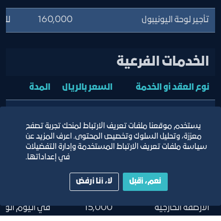
تأجير لوحة اليونيبول
160,000
للو
الخدمات الفرعية
نوع العقد أو الخدمة
السعر بالريال
المدة
المستودعات لغير الغرض
50,000
في اليوم الواح
المخصص له
يستخدم موقعنا ملفات تعريف الارتباط لمنحك تجربة تصفح
معززة، وتحليل السلوك وتخصيص المحتوى. اعرف المزيد عن
المواقف الداخلية
25,000
في اليوم الواح
سياسة ملفات تعريف الارتباط المستخدمة وإدارة التفضيلات
في إعداداتها.
المواقف الشمالية
7000
في اليوم الواح
نعم، أقبل
لا، أنا أرفض
خارج فترة العقد
الأرصفة الخارجية
15,000
في اليوم الواح