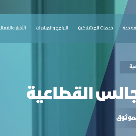
ﺔ ﺟﺪة
ﺧﺪﻣﺎت المشتركين
البرامج والمبادرات
الأخبار والفعال
ﯿﺔ
جالس القطاعية
الموثوق