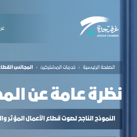
لملاحة
لمجالس القطاعية - غرفة جدة
التخطي للمحتوى
ﻏﺮﻓ
الصفحة الرئيسية
ﺧﺪﻣﺎت المشتركين
اﻟﻤﺠﺎﻟﺲ اﻟﻘﻄﺎﻋ
ﻧﻈﺮة ﻋﺎﻣﺔ عن الم
النموذج الناجح لصوت قطاع الأعمال المؤثر و