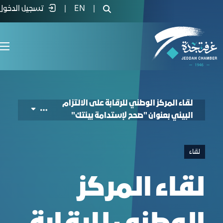
or the sustainability of your environmen
|
EN
|
تسجيل الدخول
لقاء المركز الوطني للرقابة على الالتزام
البيئي بعنوان "صحح لإستدامة بيئتك"
لقاء
لقاء المركز