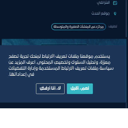
افتراضي
ﻣﻮﻗﻊ اﻟﺤﺪث
تصنيف:
مركز دعم المنشآت الصغيرة والمتوسطة
يستخدم موقعنا ملفات تعريف الارتباط لمنحك تجربة تصفح
معززة، وتحليل السلوك وتخصيص المحتوى. اعرف المزيد عن
سياسة ملفات تعريف الارتباط المستخدمة وإدارة التفضيلات
في إعداداتها.
نعم، أقبل
لا، أنا أرفض
ورشة عمل
ورشة عمل تعزيز خطط التدريب لموظفي
المنشأة من خلال منصة برنامج التدريب
الإلكتروني