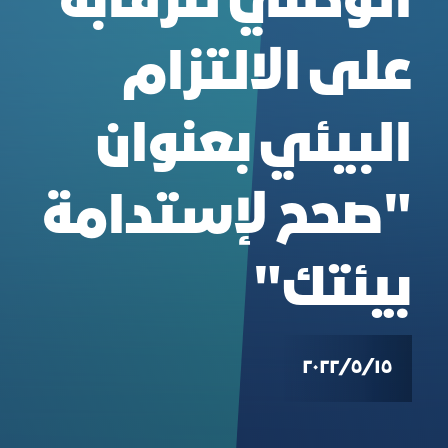
الوطني للرقابة
على الالتزام
البيئي بعنوان
"صحح لإستدامة
بيئتك"
١٥‏/٥‏/٢٠٢٢