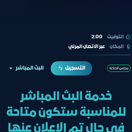
التوقيت
2:00
المكان
عبر الاتصال المرئي
التسجيل
البث المباشر
ﻣﺠﻠﺲ اﻟﺼﻨﺎﻋﺔ
خدمة البث المباشر
للمناسبة ستكون متاحة
في حال تم الإعلان عنها