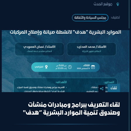
ﻣﻮﻗﻊ اﻟﺤﺪث
تصنيف:
ﻣﺠﻠﺲ اﻟﺴﯿﺎﺣﺔ واﻟﺜﻔﺎﻗﺔ
لقاء
لقاء التعريف ببرامج ومبادرات منشآت
وصندوق تنمية الموارد البشرية “هدف"
لأنشطة صيانة وإصلاح المركبات"