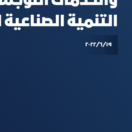
والخدمات اللوجس
التنمية الصناعية
١٩‏/٦‏/٢٠٢٢