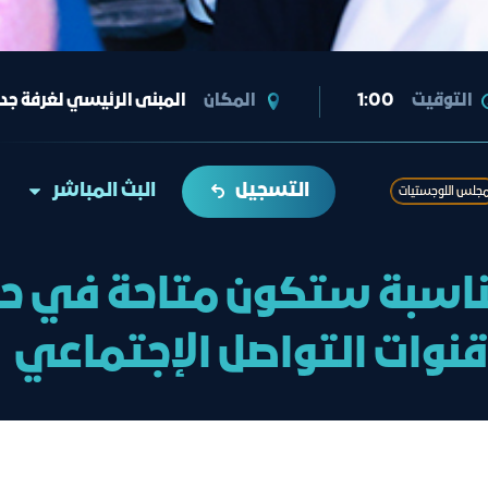
التوقيت
1:00
المكان
المبنى الرئيسي لغرفة جد
التسجيل
البث المباشر
ﺠﻠﺲ اﻟﻠﻮﺟﺴﺘﯿﺎت
ناسبة ستكون متاحة في حا
قنوات التواصل الإجتماعي