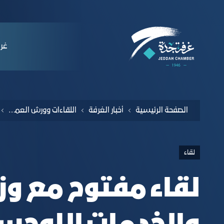
لملاحة
and the Saudi Industrial Development Fun
التخطي للمحتوى
ﻏﺮﻓ
الصفحة الرئيسية
أخبار الغرفة
اللقاءات وورش العمل والندوات
لقاء
لقاء مفتوح مع وزا