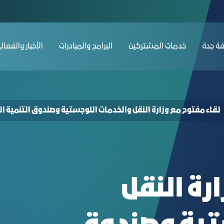
 the Ministry of Transport and Logistics 
ﺔ ﺟﺪة
ﺧﺪﻣﺎت المشتركين
البرامج والمبادرات
الأخبار والفعال
لقاء مفتوح مع وزارة النقل والخدمات اللوجستية وصندوق التنمية 
رة النقل