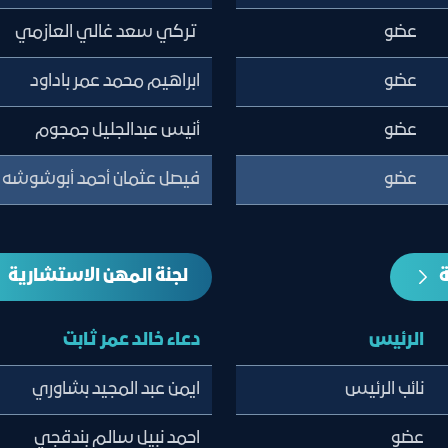
عضو
تركي سعد غالي العازمي
عضو
ابراهيم محمد عمر باداود
عضو
أنيس عبدالجليل جمجوم
عضو
فيصل عثمان أحمد أبوشوشه
ة
لجنة المهن الاستشارية
الرئيس
دعاء خالد عمر ثابت
نائب الرئيس
ايمن عبد المجيد بشاوري
عضو
احمد نبيل سالم بندقجي