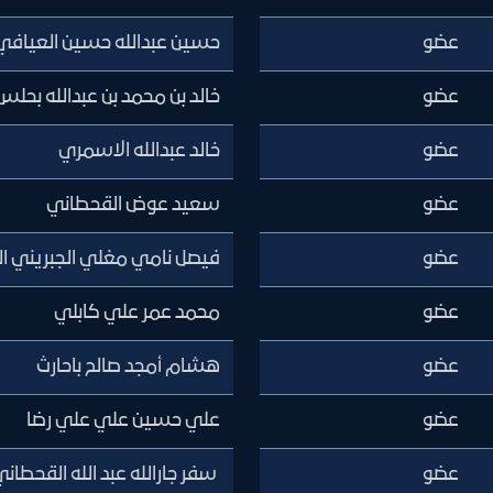
عضو
حسين عبدالله حسين العيافي
عضو
خالد بن محمد بن عبدالله بحلس
عضو
خالد عبدالله الاسمري
عضو
سعيد عوض القحطاني
عضو
فيصل نامي مغلي الجبريني 
عضو
محمد عمر علي كابلي
عضو
هشام أمجد صالح باحارث
عضو
علي حسين علي علي رضا
عضو
سفر جارالله عبد الله القحطان