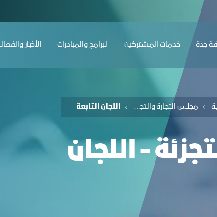
ﺔ ﺟﺪة
ﺧﺪﻣﺎت المشتركين
البرامج والمبادرات
الأخبار والفعال
ﺔ
ﻣﺠﻠﺲ اﻟﺘﺠﺎرة واﻟﺘﺠﺰﺋﺔ
اللجان التابعة
ﺠﺰﺋﺔ - اللجان