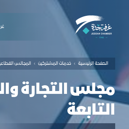
لملاحة
جلس التجارة والتجزئة - غرفة جدة
التخطي للمحتوى
ﻏﺮﻓ
الصفحة الرئيسية
ﺧﺪﻣﺎت المشتركين
اﻟﻤﺠﺎﻟﺲ اﻟﻘﻄﺎﻋﯿ
ﻣﺠﻠﺲ اﻟﺘﺠﺎرة واﻟﺘ
التابعة