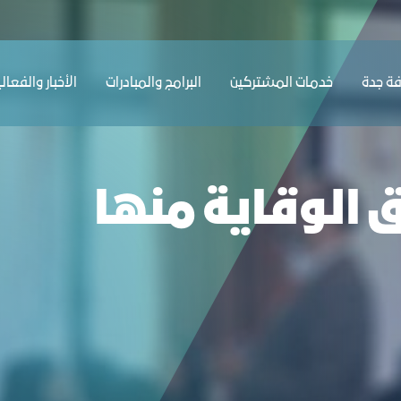
ﺔ ﺟﺪة
ﺧﺪﻣﺎت المشتركين
البرامج والمبادرات
الأخبار والفعال
 الوقاية منها