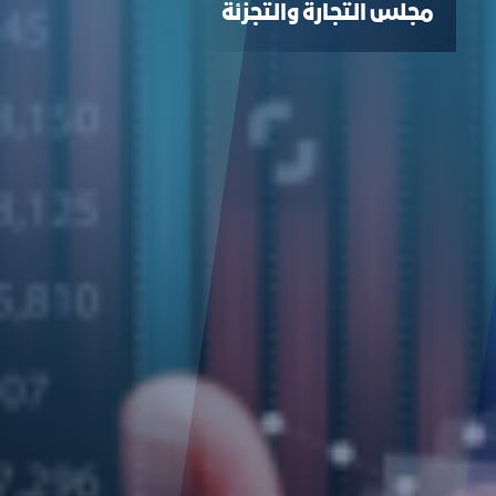
ﻣﺠﻠﺲ اﻟﺘﺠﺎرة واﻟﺘﺠﺰﺋﺔ