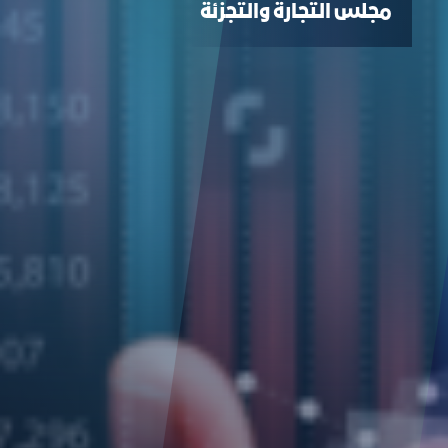
ﻣﺠﻠﺲ اﻟﺘﺠﺎرة واﻟﺘﺠﺰﺋﺔ