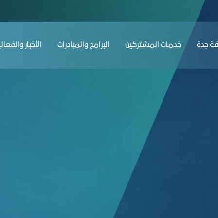
ﺔ ﺟﺪة
ﺧﺪﻣﺎت المشتركين
البرامج والمبادرات
الأخبار والفعال