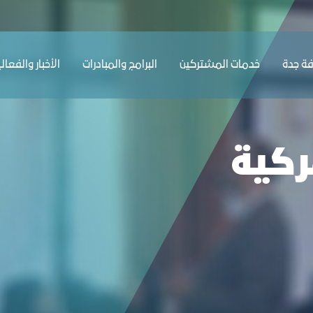
ﺔ ﺟﺪة
ﺧﺪﻣﺎت المشتركين
البرامج والمبادرات
الأخبار والفعال
ركية