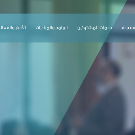
ﺔ ﺟﺪة
ﺧﺪﻣﺎت المشتركين
البرامج والمبادرات
الأخبار والفعال