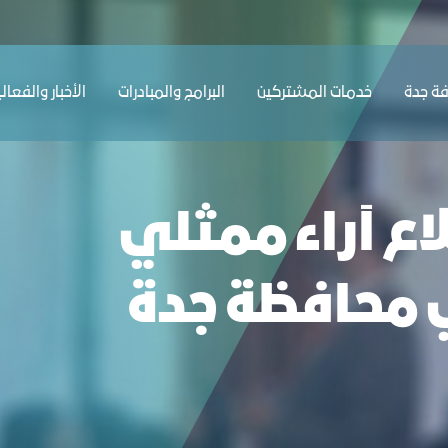
جدة
ﺔ ﺟﺪة
ﺧﺪﻣﺎت المشتركين
البرامج والمبادرات
الأخبار والفعال
ع آراء ممثلي
 محافظة جدة