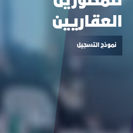
للمطورين
العقاريين‎
نموذج التسجيل