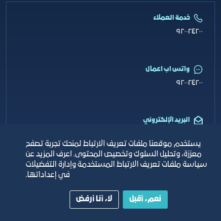
خدمة العملاء
٩٢٠٠٢٤٢٠٠
واتس اب اعمال
٩٢٠٠٢٤٢٠٠
البريد الإلكتروني
info@jcci.org.sa
يستخدم موقعنا ملفات تعريف الارتباط لمنحك تجربة تصفح
معززة، وتحليل السلوك وتخصيص المحتوى. اعرف المزيد عن
سياسة ملفات تعريف الارتباط المستخدمة وإدارة التفضيلات
في إعداداتها.
حقوق النشر © 2026 غرفة جدة
نعم، أقبل
لا، أنا أرفض
خريطة الموقع
الأحكام والشروط
الأسئلة المتكررة