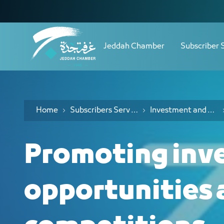
Navigation
لمنافسات الاستثمارية
Skip to Content
Jeddah Chamber
Subscriber 
Home
Subscribers Serv ices
Investment and oppurtunities ideas Service
Promoting inv
opportunities 