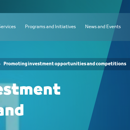
الترويج للفرص وا - JCC
Services
Programs and Initiatives
News and Events
Promoting investment opportunities and competitions
estment
and