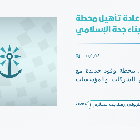
إعادة تأهيل محطة
ناء جدة الإسلامي
٢٤‏/٢‏/٢٠٢٦
ل محطة وقود جديدة مع
ين الشركات والمؤسسات
Labels: