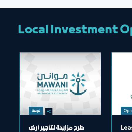
Local Investment O
فرصة
Opp
طرح مزايدة لتأجير أرض
Lea