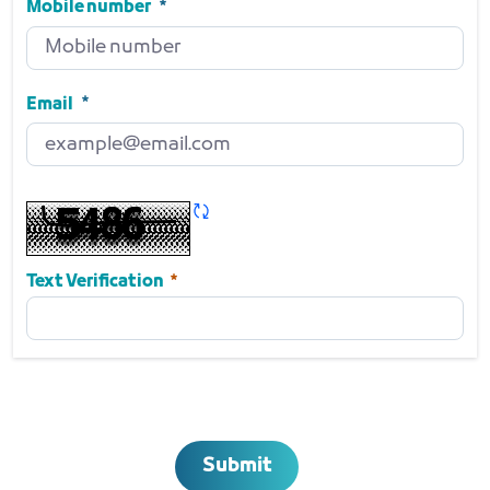
Required
Mobile number
Mobile number
Required
Email
Email
Required
Refresh CAPTCHA
Required
Text Verification
Submit