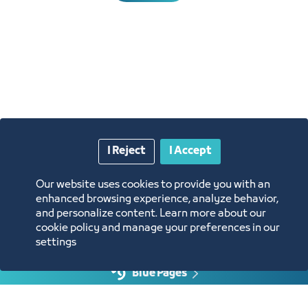
I Reject
I Accept
Annual Reports
Our website uses cookies to provide you with an
Opportunities and Investment Ideas
enhanced browsing experience, analyze behavior,
and personalize content. Learn more about our
cookie policy and manage your preferences in our
Digital Commerce Magazine
settings
Blue Pages