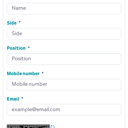
Name
Required
Side
Side
Required
Position
Position
Required
Mobile number
Mobile number
Required
Email
Email
Required
Refresh CAPTCHA