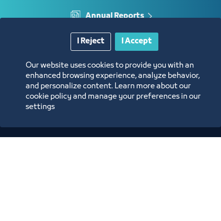
Annual Reports
I Reject
I Accept
Opportunities and Investment Ideas
Our website uses cookies to provide you with an
Digital Commerce Magazine
enhanced browsing experience, analyze behavior,
and personalize content. Learn more about our
cookie policy and manage your preferences in our
Blue Pages
settings
Location