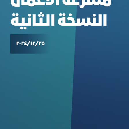
مسرعة الأعمال
النسخة الثانية
٢٥‏/١٢‏/٢٠٢٤