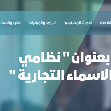
اري والاسماء التجارية - غرفة جدة
ﺔ ﺟﺪة
ﺧﺪﻣﺎت المشتركين
البرامج والمبادرات
الأخبار والفعال
 بعنوان " نظامي
اسماء التجارية "