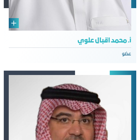
أ. محمد اقبال علوي
عضو