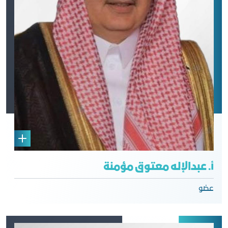
أ. عبدالإله معتوق مؤمنة
عضو