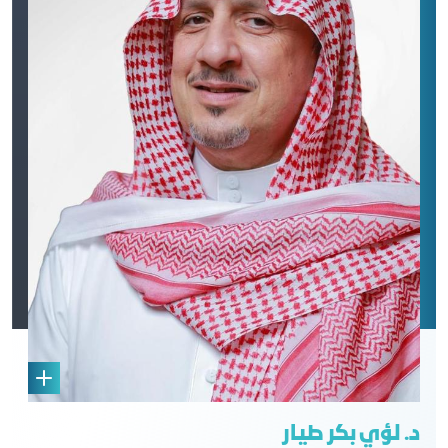
د. لؤي بكر طيار