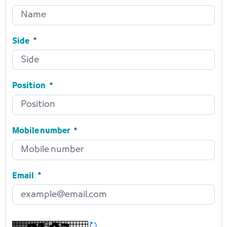
Name
Required
Side
Side
Required
Position
Position
Required
Mobile number
Mobile number
Required
Email
Email
Required
Refresh CAPTCHA