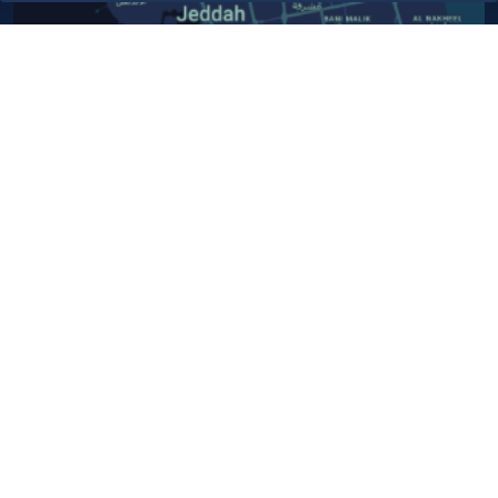
Contact Us​
Customer service
920024200
WhatsApp Business
920024200