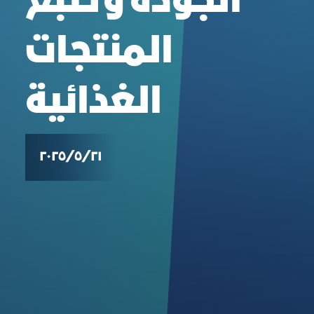
الجودة وتتبع
المنتجات
الغذائية
٢١‏/٥‏/٢٠٢٥