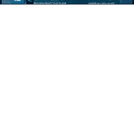
لقاء التعريف ببرامج ومبادرات منشآت
وصندوق تنمية الموارد البشرية “هدف"
لأنشطة صيانة وإصلاح المركبات"
افتراضي
ﻣﻮﻗﻊ اﻟﺤﺪث
Labels:
SMALL AND MEDIUM ENTITIES SUPPORT CENTER