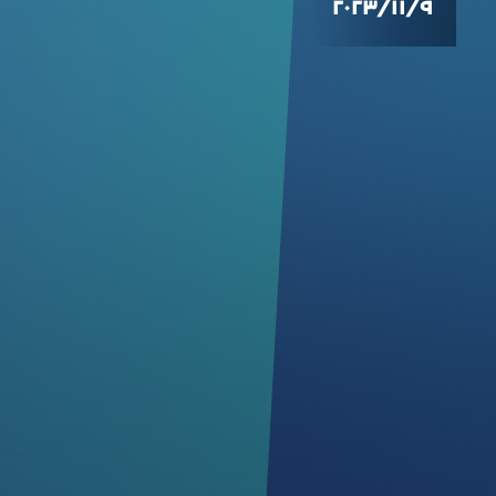
٩‏/١١‏/٢٠٢٣