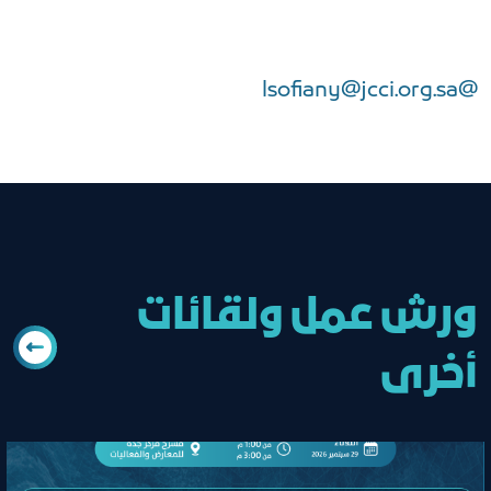
lsofiany@jcci.org.sa
@
ورش عمل ولقائات
أخرى