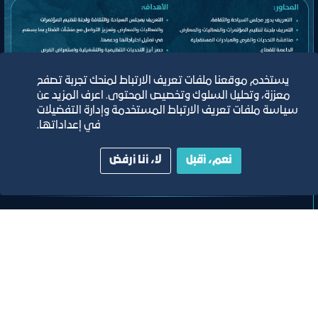
يستخدم موقعنا ملفات تعريف الارتباط لمنحك تجربة تصفح
معززة، وتحليل السلوك وتخصيص المحتوى. اعرف المزيد عن
لقاء
سياسة ملفات تعريف الارتباط المستخدمة وإدارة التفضيلات
في إعداداتها.
اللقاء الموسع للجنة تنظيم المؤتمرات
نعم، أقبل
لا، أنا أرفض
والفعاليات والمعارض
مسرح مركز جدة للمعارض والفعاليات
ﻣﻮﻗﻊ اﻟﺤﺪث
تصنيف:
ﻣﺠﻠﺲ اﻟﺴﯿﺎﺣﺔ واﻟﺜﻔﺎﻗﺔ