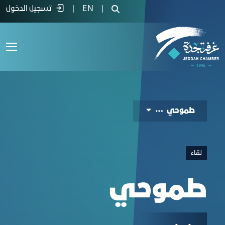
موحي - غرفة جدة
|
EN
|
تسجيل الدخول
طموحي
لقاء
طموحي