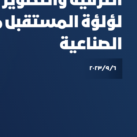
الترفيه والتطوير
لؤلؤة المستقبل م
الصناعية
٦‏/٩‏/٢٠٢٣