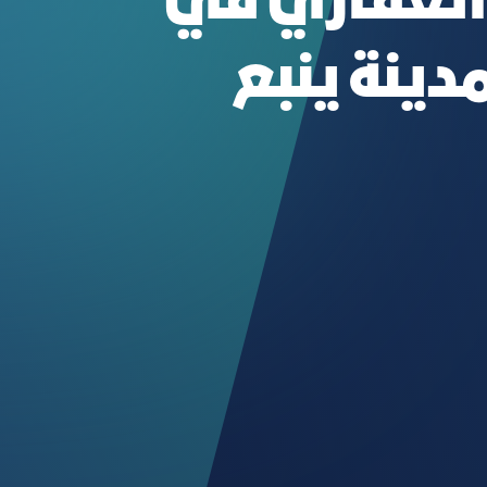
 العقاري في
دينة ينبع