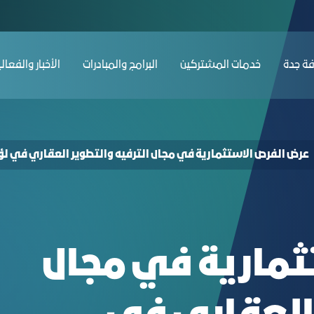
ent and Real Estate Development in the P
ﺔ ﺟﺪة
ﺧﺪﻣﺎت المشتركين
البرامج والمبادرات
الأخبار والفعال
عرض الفرص الاستثمارية في مجال الترفيه والتطوير العقاري في لؤل
ثمارية في مجال