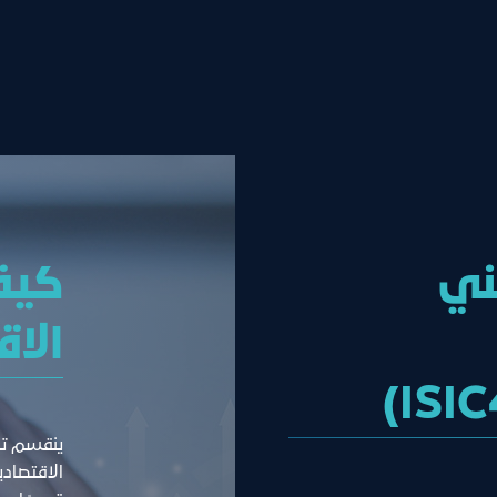
ني
كيف
الاقت