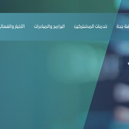
ﺔ ﺟﺪة
ﺧﺪﻣﺎت المشتركين
البرامج والمبادرات
الأخبار والفعال