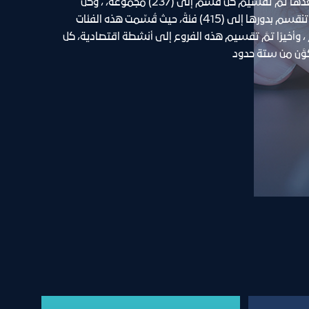
قسمًا، بعدها تمَّ تقسيم كل قسم إلى (237) مجموعة، ، وكل 
مجموعة تنقسم بدورها إلى (415) فئةً، حيث قُسِّمت هذه الفئات 
إلى فروع ، وأخيرًا تمَّ تقسيم هذه الفروع إلى أنشطة اقتصادية، كل 
َّن من ستة حدود