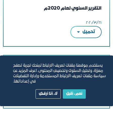
التقرير السنوي لعام 2020م
٢١‏/٣‏/٢٠٢٠
تحميل
يستخدم موقعنا ملفات تعريف الارتباط لمنحك تجربة تصفح
التقرير السنوي لعام 2019م
معززة، وتحليل السلوك وتخصيص المحتوى. اعرف المزيد عن
سياسة ملفات تعريف الارتباط المستخدمة وإدارة التفضيلات
في إعداداتها.
٣١‏/١٢‏/٢٠١٩
تحميل
نعم، أقبل
لا، أنا أرفض