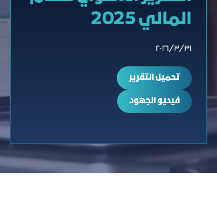
المالي 2025
٣١‏/٣‏/٢٠٢٦
ﺗﺤﻤﻴﻞ اﻟﺘﻘﺮﻳﺮ
فيديو الجهود