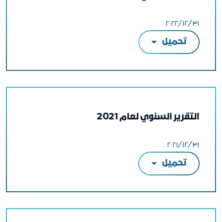
٣١‏/١٢‏/٢٠٢٢
تحميل
التقرير السنوي لعام 2021
٣١‏/١٢‏/٢٠٢١
تحميل