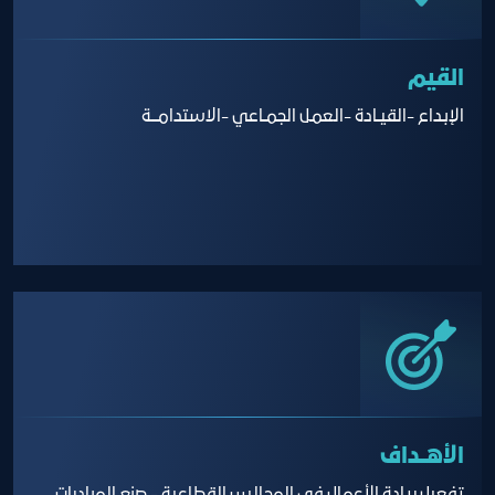
القيم
الإبـداع -القيـادة -العمـل الجمـاعي -الاستدامـــة
الأهــداف