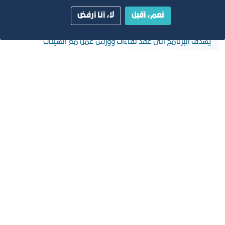
نعم، أقبل
لا، أنا أرفض
برنامج الشراكات
يهدف البرنامج الى عقد لقاءات وورش عمل مع الهيئات
والمنظمات التي تلتقي أهدافها مع رواد الأعمال بالتعاون مع
المجالس القطاعية ذات العلاقة
يـدا ً بيـد
يهدف البرنامج لمساعدة رواد الأعمال على توسيع أعمالهم