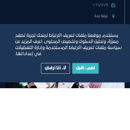
٩‏/١٢‏/٢٠٢١
غرفة جدة
تصنيف:
مركز ريادة الاعمال الافتراضي
يستخدم موقعنا ملفات تعريف الارتباط لمنحك تجربة تصفح
معززة، وتحليل السلوك وتخصيص المحتوى. اعرف المزيد عن
سياسة ملفات تعريف الارتباط المستخدمة وإدارة التفضيلات
في إعداداتها.
نعم، أقبل
لا، أنا أرفض
فعالية
البرنــــامج الإرشـــادي لرائــدات الأســر