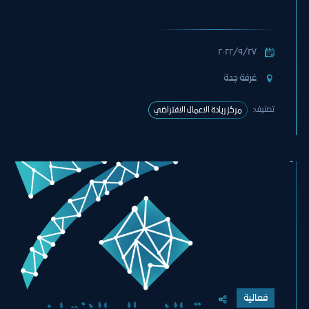
٢٧‏/٩‏/٢٠٢٢
غرفة جدة
تصنيف:
مركز ريادة الاعمال الافتراضي
فعالية