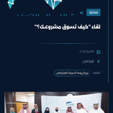
فعالية
لقاء "كيف تسوق مشروعــك؟"
٢٩‏/٥‏/٢٠٢٢
إفتراضي
تصنيف:
مركز ريادة الاعمال الافتراضي