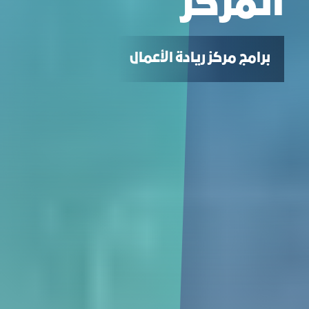
المركز
ﺑﺮاﻣﺞ مركز رﯾﺎدة اﻟﺄﻋﻤﺎل