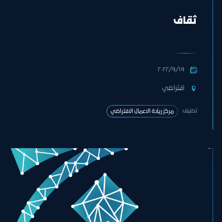
ثقاف
١٩‏/٩‏/٢٠٢٢
افتراضي
تصنيف:
مركز ريادة الاعمال الافتراضي