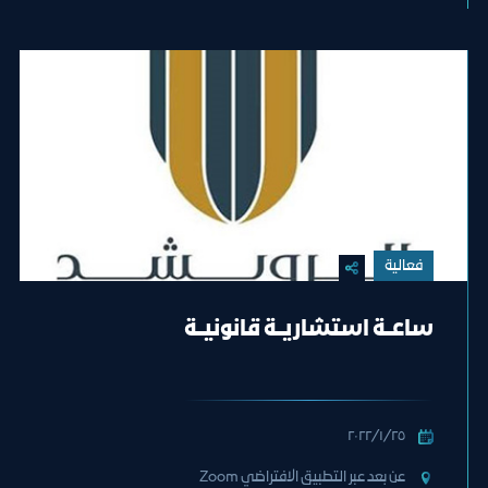
فعالية
ساعــة استشاريــة قانونيــة
٢٥‏/١‏/٢٠٢٢
عن بعد عبر التطبيق الافتراضي Zoom