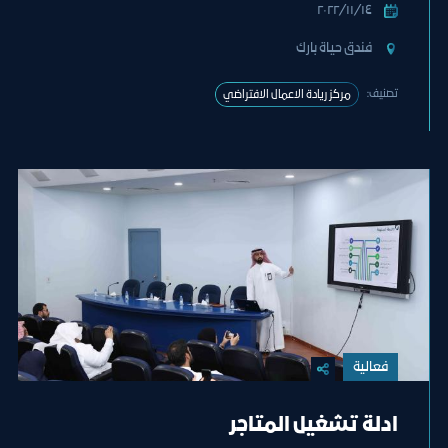
١٤‏/١١‏/٢٠٢٢
فندق حياة بارك
تصنيف:
مركز ريادة الاعمال الافتراضي
فعالية
ادلة تشغيل المتاجر