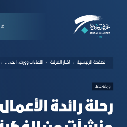
لملاحة
haat service from idea through to growt
التخطي للمحتوى
ﻏﺮﻓ
الصفحة الرئيسية
أخبار الغرفة
اللقاءات وورش العمل والندوات
ورشة عمل
رحلة رائدة الأعما