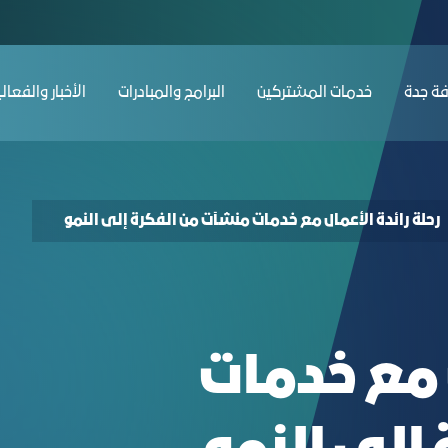
hments of female entrepreneurs with Mons
ﺔ ﺟﺪة
ﺧﺪﻣﺎت المشتركين
البرامج والمبادرات
الأخبار والفعال
رحلة رائدة الأعمال مع خدمات منشآت من الفكرة إلى النمو
ل مع خدمات