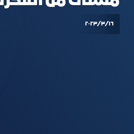
منشآت من الفكرة 
١٦‏/٣‏/٢٠٢٣