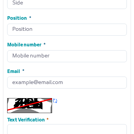
Side
Required
Position
Position
Required
Mobile number
Mobile number
Required
Email
Email
Required
Refresh CAPTCHA
Required
Text Verification