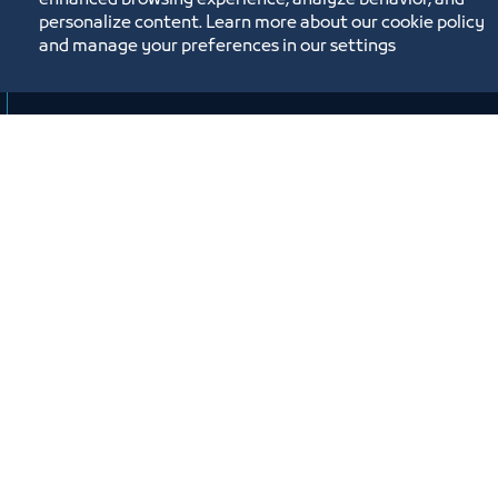
enhanced browsing experience, analyze behavior, and
personalize content. Learn more about our cookie policy
and manage your preferences in our settings
Workshop
Workshop on Enhancing Employee
Training Plans through the E-Training
Program Platform
Virtual
ﻣﻮﻗﻊ اﻟﺤﺪث
Labels:
HADAF