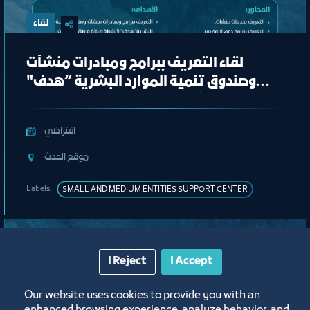
لقاء
لقاء التعريف ببرامج ومبادرات منشآت
وصندوق تنمية الموارد البشرية “هدف"
لأنشطة صيانة وإصلاح المركبات"
افتراضي
ﻣﻮﻗﻊ اﻟﺤﺪث
Labels:
SMALL AND MEDIUM ENTITIES SUPPORT CENTER
I Reject
I Accept
Our website uses cookies to provide you with an