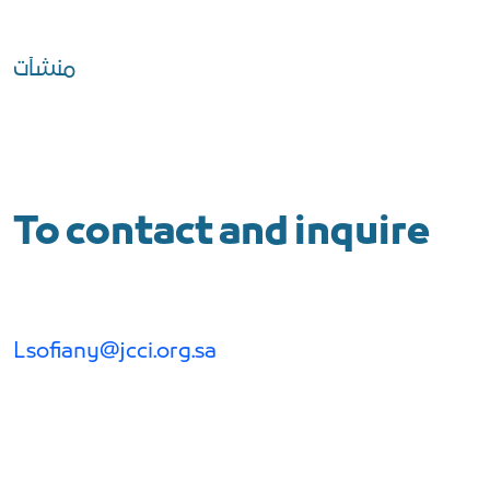
منشآت
To contact and inquire
Lsofiany@jcci.org.sa